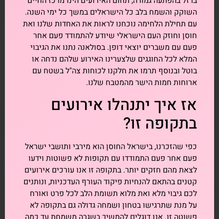
ברזל בהפתעה גמורה, תחום האירועים הינו מרכז החיים
השוקק והשמח בלב כל הישראלים במשך כל ימי השנה.
עם תחילת הלחימה נוכחנו לראות את האחדות שלנו ואת
חוסן וחוזק העם הישראלי שיודע להתמודד פעם אחר
פעם עם משברים יוצאי דופן. בסולאנה נתנו את הגיבוי
המלא לכל החוגגים שלצערינו האירוע שלהם נדחה או
בוטל ובנוסף תרמו את חלקנו לכוחות צה"ל בשטח עם
ארוחות חמות הישר מהמטבח שלנו.
אז איך יתנהלו אירועים
בתקופה זו?
כפי שהזכרנו, בישראל החוסן הוא מירבי ותושבי ישראל
פעם אחר פעם התמודדו עם תקופות לא פשוטות וידעו
לצאת מהם חזקים יותר. בתקופה זו אנו עורכים אירועים
קטנים בהתאם להנחיות פיקוד העורף העדכניות, ונותנים
לכם גיבוי מלא ואת מלוא תשומת הלב לכל פרט ואורח
על מנת שתרגישו בטחון ושמחה גדולה גם בתקופה לא
פשוטה זו. אנו דוגלים להמשיך בשגרה משמחת עד כמה